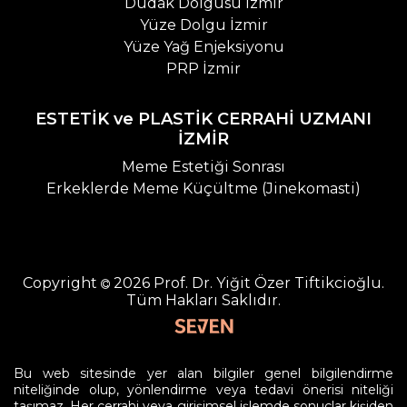
Dudak Dolgusu İzmir
Yüze Dolgu İzmir
Yüze Yağ Enjeksiyonu
PRP İzmir
ESTETİK ve PLASTİK CERRAHİ UZMANI
İZMİR
Meme Estetiği Sonrası
Erkeklerde Meme Küçültme (Jinekomasti)
Copyright
2026
Prof. Dr. Yiğit Özer Tiftikcioğlu.
Tüm Hakları Saklıdır.
Bu web sitesinde yer alan bilgiler genel bilgilendirme
niteliğinde olup, yönlendirme veya tedavi önerisi niteliği
taşımaz. Her cerrahi veya girişimsel işlemde sonuçlar kişiden