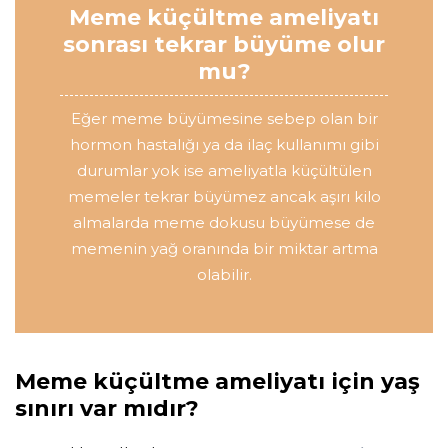
Meme küçültme ameliyatı
sonrası tekrar büyüme olur
mu?
Eğer meme büyümesine sebep olan bir
hormon hastalığı ya da ilaç kullanımı gibi
durumlar yok ise ameliyatla küçültülen
memeler tekrar büyümez ancak aşırı kilo
almalarda meme dokusu büyümese de
memenin yağ oranında bir miktar artma
olabilir.
Meme küçültme ameliyatı için yaş
sınırı var mıdır?